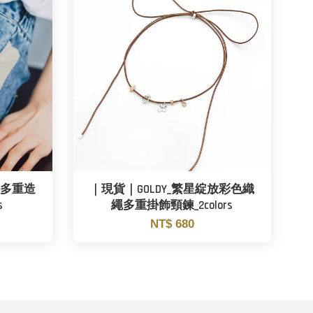
心多重造
｜現貨｜GOLDY_繁星綻放彩色織
s
繩多重掛飾頸鍊_2colors
NT$ 680