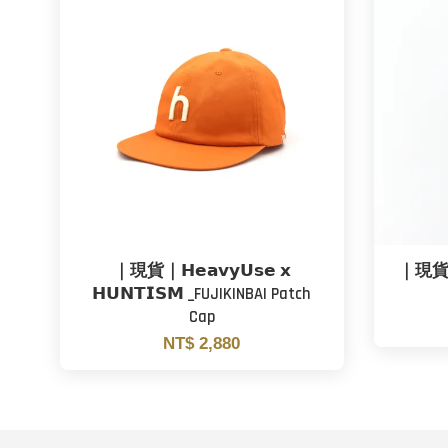
｜現貨｜𝗛𝗲𝗮𝘃𝘆𝗨𝘀𝗲 𝘅
｜現貨｜
𝗛𝗨𝗡𝗧𝗜𝗦𝗠 _FUJIKINBAI Patch
Cap
NT$ 2,880