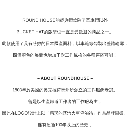
ROUND HOUSE的經典帽款除了單車帽以外
BUCKET HAT的版型也一直是受歡迎的商品之一。
此款使用了具有磅數的日本國產面料，以車縫線勾勒出整體輪廓，
四個顏色的展開也增加了對工作風格的各種穿搭可能！
－ABOUT ROUNDHOUSE－
1903年於美國的奧克拉荷馬州所創立的工作服飾老舖。
曾是以生產鐵道工作者的工作服為主，
因此在LOGO設計上以「扇形的蒸汽火車停泊站」作為品牌圖徽。
擁有超過100年以上的歷史，