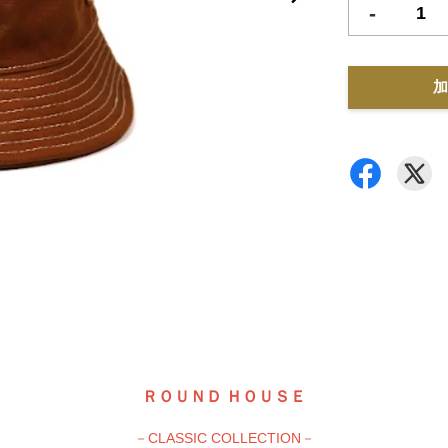
-
加
ＲＯＵＮＤ ＨＯＵＳＥ
－CLASSIC COLLECTION－