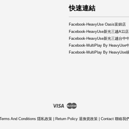
快速連結
Facebook-HeavyUse Oasis富錦店
Facebook-HeavyUse新光三越A11店
Facebook-HeavyUse新光三越台
Facebook-MultiPlay By HeavyU
Facebook-MultiPlay By Heav
Visa
Master
Terms And Conditions 隱私政策
|
Return Policy 退換貨政策
|
Contact 聯絡我