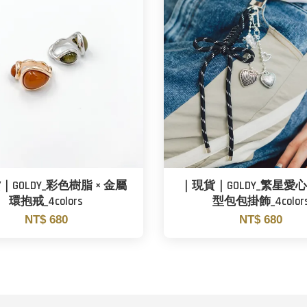
GOLDY_彩色樹脂 × 金屬
｜現貨｜GOLDY_繁星愛
環抱戒_4colors
型包包掛飾_4color
NT$ 680
NT$ 680