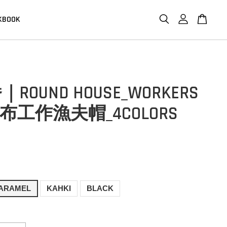
KBOOK
ROUND HOUSE_WORKERS
帆布工作漁夫帽_4COLORS
ARAMEL
KAHKI
BLACK