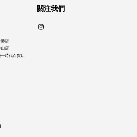
關注我們
Instagram
中中港店
se中山店
yUse統一時代百貨店
們