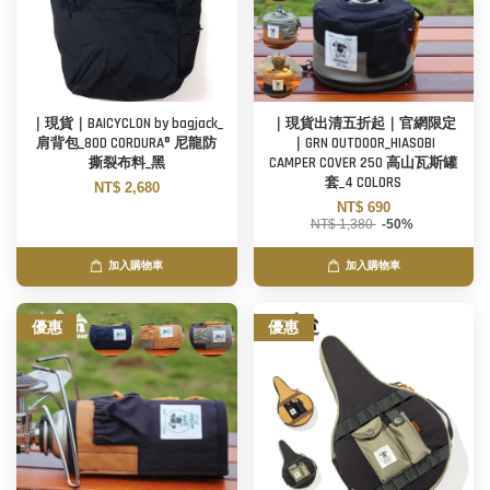
｜現貨｜BAICYCLON by bagjack_
｜現貨出清五折起｜官網限定
肩背包_80D CORDURA® 尼龍防
｜GRN OUTDOOR_HIASOBI
撕裂布料_黑
CAMPER COVER 250 高山瓦斯罐
套_4 COLORS
NT$ 2,680
NT$ 690
NT$ 1,380
-50%
加入購物車
加入購物車
優惠
優惠