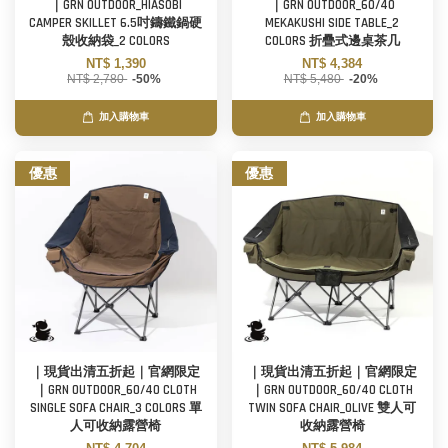
｜GRN OUTDOOR_HIASOBI
｜GRN OUTDOOR_60/40
CAMPER SKILLET 6.5吋鑄鐵鍋硬
MEKAKUSHI SIDE TABLE_2
殼收納袋_2 COLORS
COLORS 折疊式邊桌茶几
NT$ 1,390
NT$ 4,384
NT$ 2,780
-50%
NT$ 5,480
-20%
加入購物車
加入購物車
優惠
優惠
｜現貨出清五折起｜官網限定
｜現貨出清五折起｜官網限定
｜GRN OUTDOOR_60/40 CLOTH
｜GRN OUTDOOR_60/40 CLOTH
SINGLE SOFA CHAIR_3 COLORS 單
TWIN SOFA CHAIR_OLIVE 雙人可
人可收納露營椅
收納露營椅