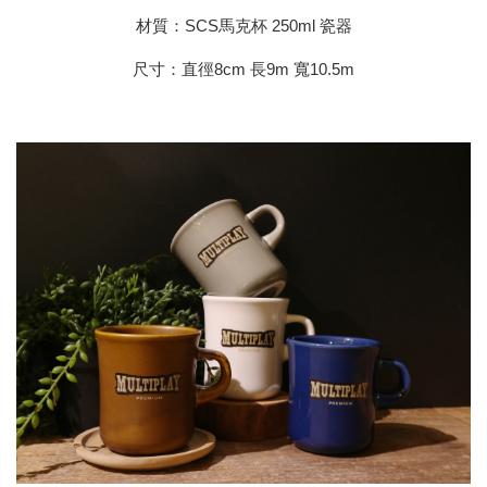
材質：SCS馬克杯 250ml 瓷器
尺寸：直徑8cm 長9m 寬10.5m