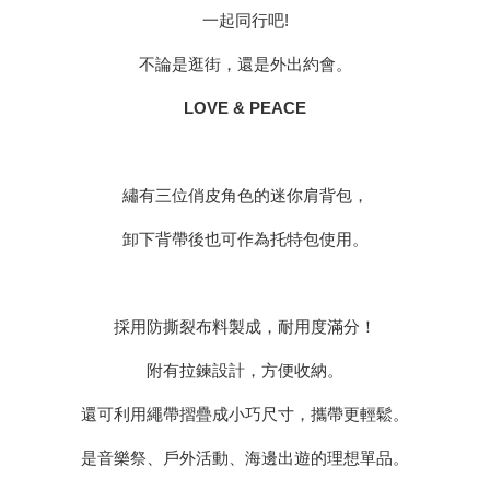
一起同行吧!
不論是逛街，還是外出約會。
LOVE & PEACE
繡有三位俏皮角色的迷你肩背包，
卸下背帶後也可作為托特包使用。
採用防撕裂布料製成，耐用度滿分！
附有拉鍊設計，方便收納。
還可利用繩帶摺疊成小巧尺寸，攜帶更輕鬆。
是音樂祭、戶外活動、海邊出遊的理想單品。