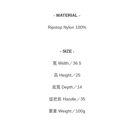
- MATERIAL -
Ripstop Nylon 100%
- SIZE -
寬 Width／36.5
高 Height／25
底寬 Depth／14
提把長 Handle／35
重量 Weight／100g