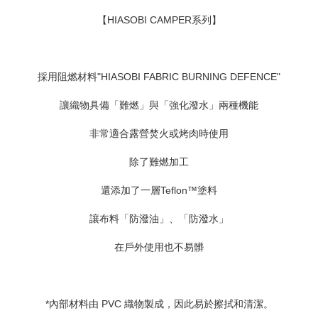
【HIASOBI CAMPER系列】
採用阻燃材料"HIASOBI FABRIC BURNING DEFENCE"
讓織物具備「難燃」與「強化潑水」兩種機能
非常適合露營焚火或烤肉時使用
除了難燃加工
還添加了一層Teflon™塗料
讓布料「防潑油」、「防潑水」
在戶外使用也不易髒
*內部材料由 PVC 織物製成，因此易於擦拭和清潔。