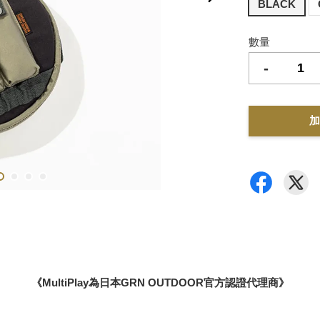
BLACK
數量
-
加
《MultiPlay為日本GRN OUTDOOR官方認證代理商》