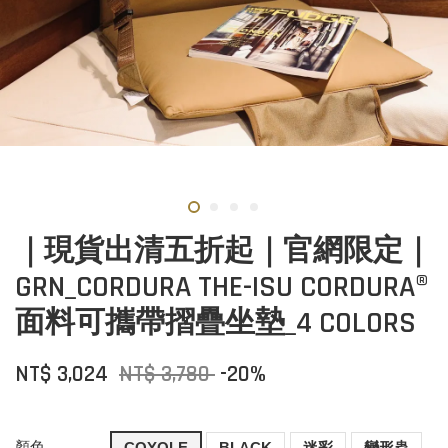
｜現貨出清五折起｜官網限定｜
GRN_CORDURA THE-ISU CORDURA®
面料可攜帶摺疊坐墊_4 COLORS
NT$ 3,024
NT$ 3,780
-20%
顏色
COYOLE
BLACK
迷彩
變形蟲