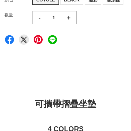
數量
-
+
可攜帶摺疊坐墊
4 COLORS