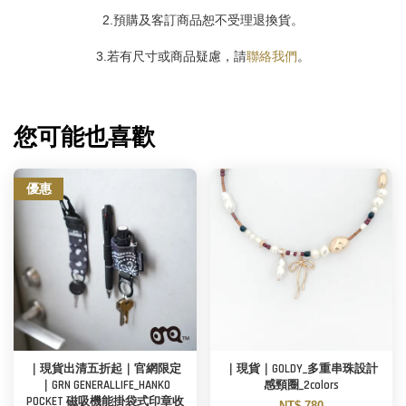
2.預購及客訂商品恕不受理退換貨。
3.若有尺寸或商品疑慮，請
聯絡我們
。
您可能也喜歡
優惠
｜現貨出清五折起｜官網限定
｜現貨｜GOLDY_多重串珠設計
｜GRN GENERALLIFE_HANKO
感頸圈_2colors
POCKET 磁吸機能掛袋式印章收
NT$ 780