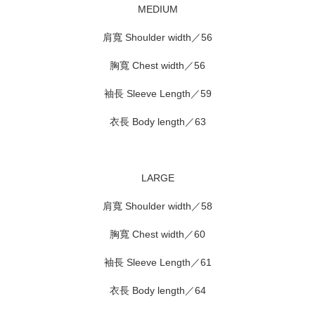
MEDIUM
肩寬 Shoulder width／56
胸寬 Chest width／56
袖長 Sleeve Length／59
衣長 Body length／63
LARGE
肩寬 Shoulder width／58
胸寬 Chest width／60
袖長 Sleeve Length／61
衣長 Body length／64