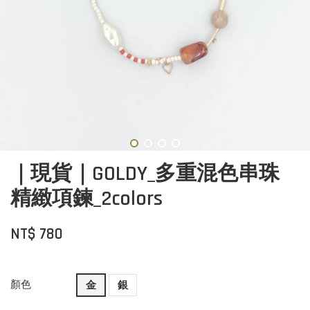
｜現貨｜GOLDY_多重混色串珠
精緻項鍊_2colors
NT$ 780
顏色
金
銀