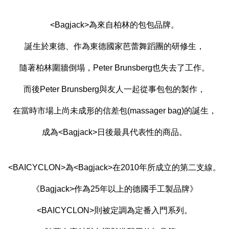
<Bagjack>為來自柏林的包包品牌。
誕生於東德、作為東德國家芭蕾舞蹈團的研修生，
隨著柏林圍牆倒塌，Peter Brunsberg也失去了工作。
而後Peter Brunsberg與友人一起從事包包的製作，
在當時市場上尚未成形的信差包(massager bag)的誕生，
成為<Bagjack>日後最具代表性的商品。
<BAICYCLON>為<Bagjack>在2010年所成立的第二支線。
《Bagjack>作為25年以上的德國手工製品牌》
<BAICYCLON>則被定調為定番入門系列。