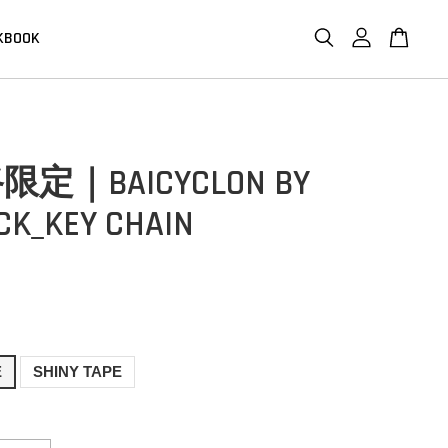
KBOOK
定｜BAICYCLON BY
CK_KEY CHAIN
E
SHINY TAPE