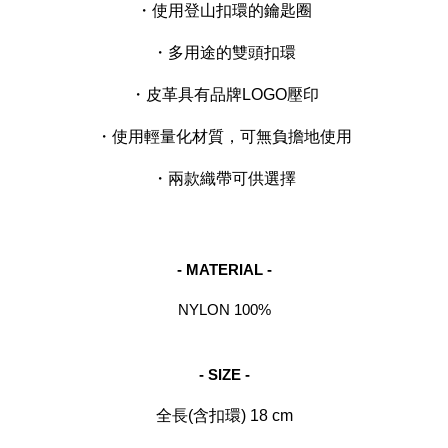
・使用登山扣環的鑰匙圈
・多用途的雙頭扣環
・皮革具有品牌LOGO壓印
・使用輕量化材質，可無負擔地使用
・兩款織帶可供選擇
- MATERIAL -
NYLON 100%
- SIZE -
全長(含扣環) 18 cm