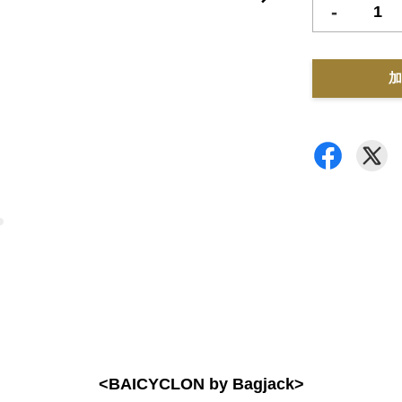
-
加
<BAICYCLON by Bagjack>