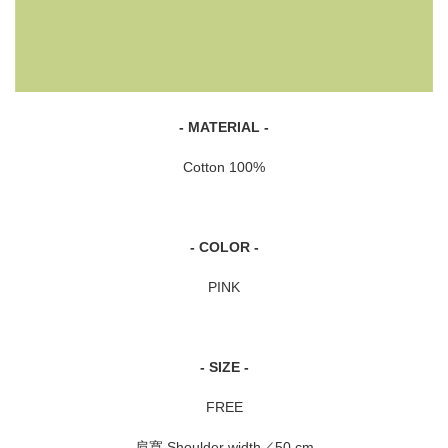
- MATERIAL -
Cotton 100%
- COLOR -
PINK
- SIZE -
FREE
肩寬 Shoulder width／50 cm