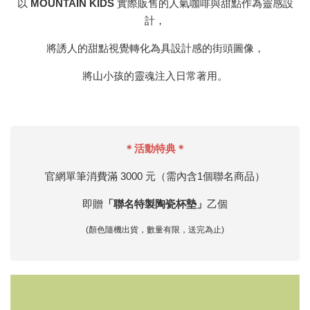
以
MOUNTAIN KIDS
實際販售的人氣咖啡與甜點作為靈感設
計，
將誘人的甜點視覺轉化為具設計感的街頭圖像，
將山小孩的靈魂注入日常著用。
＊活動特典＊
官網單筆消費滿 3000 元（需內含1個聯名商品）
即贈
「聯名特製陶瓷杯墊」
乙個
(顏色隨機出貨，數量有限，送完為止)