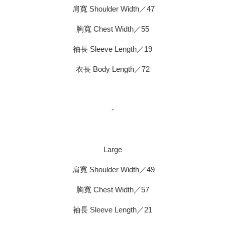
肩寬 Shoulder Width／47
胸寬 Chest Width／55
袖長 Sleeve Length／19
衣長 Body Length／72
-
Large
肩寬 Shoulder Width／49
胸寬 Chest Width／57
袖長 Sleeve Length／21