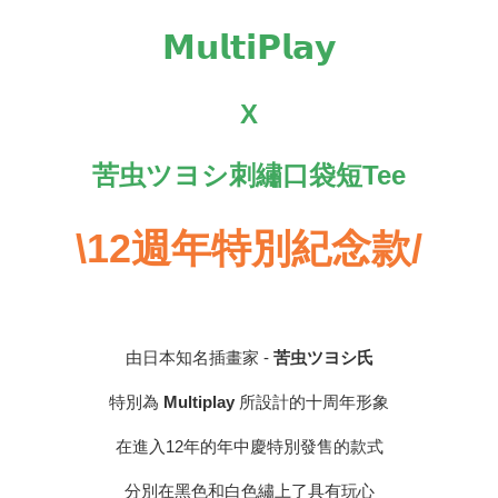
𝗠𝘂𝗹𝘁𝗶𝗣𝗹𝗮𝘆
X
苦虫ツヨシ刺繡口袋短Tee
\12週年特別紀念款/
由日本知名插畫家 -
苦虫ツヨシ氏
特別為
Multiplay
所設計的十周年形象
在進入12年的年中慶特別發售的款式
分別在黑色和白色繡上了具有玩心