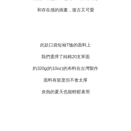
和存在感的插畫，復古又可愛
此款口袋短袖T恤的面料上
我們選擇了純棉20支單面
約320g(約10oz)的布料在台灣製作
面料有挺度但不會太厚
炎熱的夏天也能輕鬆著用