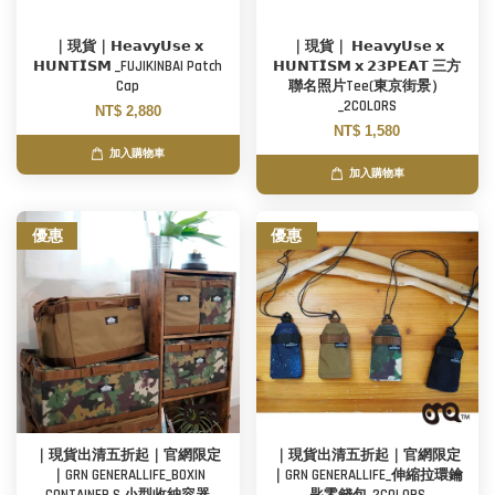
｜現貨｜𝗛𝗲𝗮𝘃𝘆𝗨𝘀𝗲 𝘅
｜現貨｜ 𝗛𝗲𝗮𝘃𝘆𝗨𝘀𝗲 𝘅
𝗛𝗨𝗡𝗧𝗜𝗦𝗠 _FUJIKINBAI Patch
𝗛𝗨𝗡𝗧𝗜𝗦𝗠 𝘅 𝟮𝟯𝗣𝗘𝗔𝗧 三方
Cap
聯名照片Tee(東京街景）
_2COLORS
NT$ 2,880
NT$ 1,580
加入購物車
加入購物車
優惠
優惠
｜現貨出清五折起｜官網限定
｜現貨出清五折起｜官網限定
｜GRN GENERALLIFE_BOXIN
｜GRN GENERALLIFE_伸縮拉環鑰