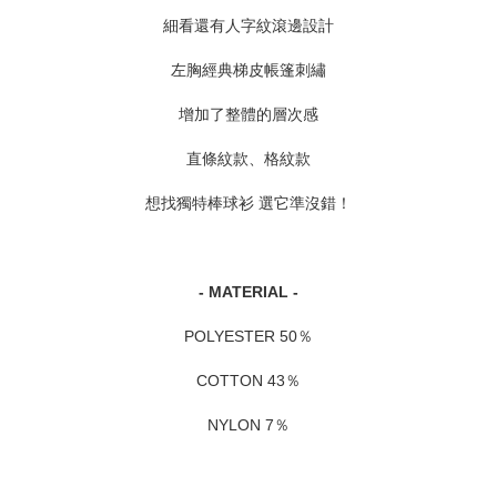
細看還有人字紋滾邊設計
左胸經典梯皮帳篷刺繡
增加了整體的層次感
直條紋款、格紋款
想找獨特棒球衫 選它準沒錯！
- MATERIAL -
POLYESTER 50％
COTTON 43％
NYLON 7％