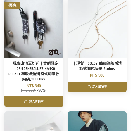
優惠
｜現貨出清五折起｜官網限定
｜現貨｜GOLDY_纖細滴落感滑
｜GRN GENERALLIFE_HANKO
動式調節項鍊_2colors
POCKET 磁吸機能掛袋式印章收
NT$ 580
納袋_2COLORS
NT$ 340
加入購物車
NT$ 680
-50%
加入購物車