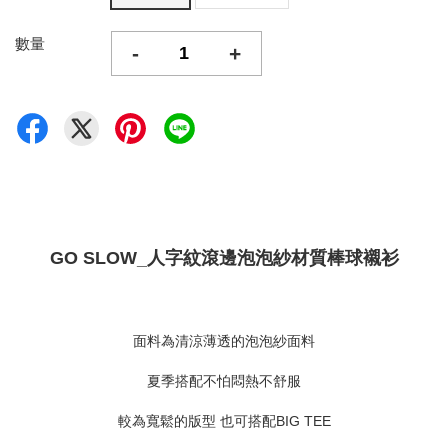
數量
-
+
GO SLOW_人字紋滾邊泡泡紗材質棒球襯衫
面料為清涼薄透的泡泡紗面料
夏季搭配不怕悶熱不舒服
較為寬鬆的版型 也可搭配BIG TEE