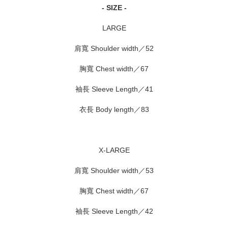
- SIZE -
LARGE
肩寬 Shoulder width／52
胸寬 Chest width／67
袖長 Sleeve Length／41
衣長 Body length／83
X-LARGE
肩寬 Shoulder width／53
胸寬 Chest width／67
袖長 Sleeve Length／42