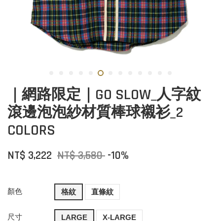
｜網路限定｜GO SLOW_人字紋
滾邊泡泡紗材質棒球襯衫_2
COLORS
NT$ 3,222
NT$ 3,580
-10%
顏色
格紋
直條紋
尺寸
LARGE
X-LARGE