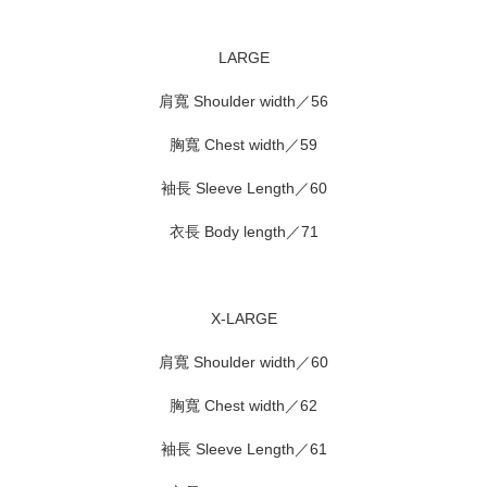
LARGE
肩寬 Shoulder width／56
胸寬 Chest width／59
袖長 Sleeve Length／60
衣長 Body length／71
X-LARGE
肩寬 Shoulder width／60
胸寬 Chest width／62
袖長 Sleeve Length／61