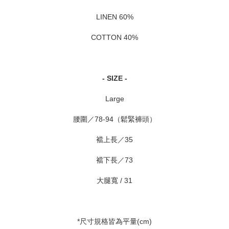
LINEN 60%
COTTON 40%
- SIZE -
Large
腰圍／78-94（鬆緊褲頭）
襠上長／35
襠下長／73
大腿寬 / 31
*尺寸規格皆為平量(cm)