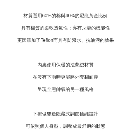
材質選用60%的棉與40%的尼龍黃金比例
具有棉質的柔軟透氣性；亦有尼龍的機能性
更因添加了Teflon而具有防潑水、抗油污的效果
內裏使用保暖的法蘭絨材質
在沒有下雨時更能將外套翻面穿
呈現全黑帥氣的另一種風格
下擺做雙邊隱藏式調節抽繩設計
可依照個人身型，調整成最舒適的狀態