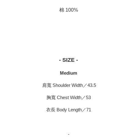
棉 100%
- SIZE -
Medium
肩寬 Shoulder Width／43.5
胸寬 Chest Width／53
衣長 Body Length／71
-