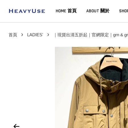
HOME 首頁
ABOUT 關於
SHO
›
›
首頁
LADIES'
｜現貨出清五折起｜官網限定｜grn & grn 