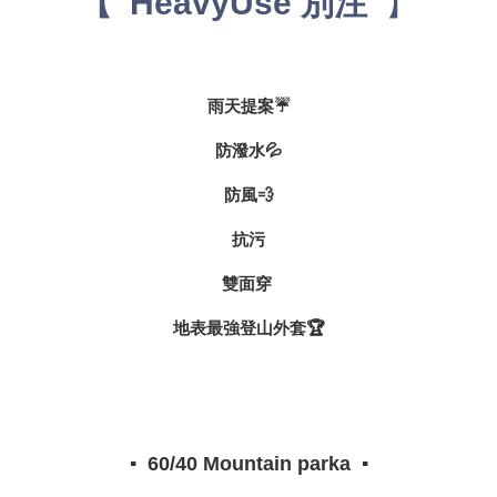
【
】
HeavyUse 別注
雨天提案☔️
防潑水💦
防風💨
抗污
雙面穿
地表最強登山外套🏆
▪️ 60/40 Mountain parka ▪️