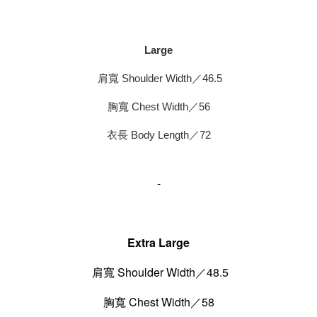
Large
肩寬 Shoulder Width／46.5
胸寬 Chest Width／56
衣長 Body Length／72
-
Extra Large
肩寬 Shoulder Width／48.5
胸寬 Chest Width／58