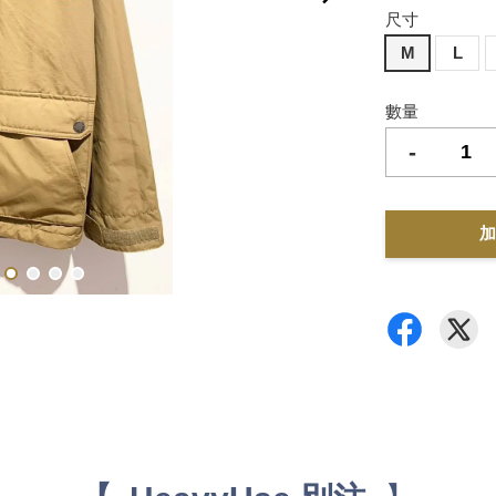
尺寸
M
L
數量
-
加