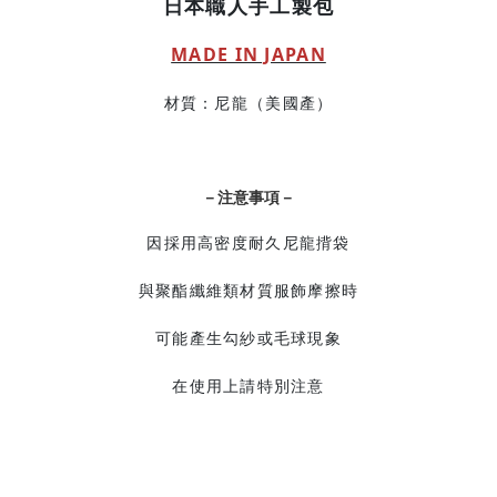
日本職人手工製包
MADE IN JAPAN
材質：尼龍（美國產）
－注意事項－
因採用高密度耐久尼龍揹袋
與聚酯纖維類材質服飾摩擦時
可能產生勾紗或毛球現象
在使用上請特別注意