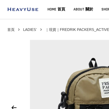
HOME 首頁
ABOUT 關於
SHO
›
›
首頁
LADIES'
｜現貨｜FREDRIK PACKERS_ACTIVE