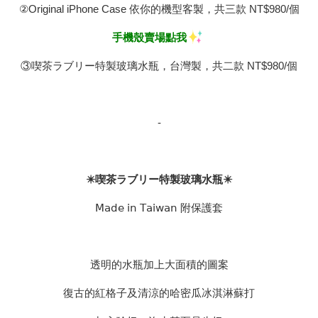
②Original iPhone Case 依你的機型客製，共三款 NT$980/個
手機殼賣場點我
③喫茶ラブリー特製玻璃水瓶，台灣製，共二款 NT$980/個
-
✴️喫茶ラブリー特製玻璃水瓶✴️
𝖬𝖺𝖽𝖾 𝗂𝗇 𝖳𝖺𝗂𝗐𝖺𝗇 附保護套
透明的水瓶加上大面積的圖案
復古的紅格子及清涼的哈密瓜冰淇淋蘇打