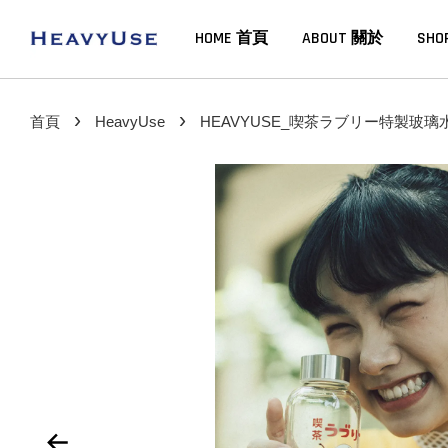
HOME 首頁
ABOUT 關於
SHO
›
›
首頁
HeavyUse
HEAVYUSE_喫茶ラブリー特製玻璃水瓶