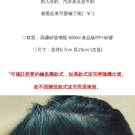
加入珍奶、汽水甚至是牛奶
都看起來可愛極了呢(´･∀･)
♡材質：高硼矽玻璃瓶 600ml 食品級PP+矽膠
♡尺寸：直徑6.7cm 長23cm (含蓋)
*可備註想要的鑰匙圈款式，如遇款式送完將隨機出貨。
恕不因贈送款式送完而退換貨。