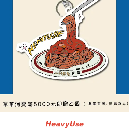
𝙃𝙚𝙖𝙫𝙮𝙐𝙨𝙚