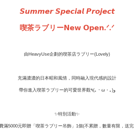
𝙎𝙪𝙢𝙢𝙚𝙧 𝙎𝙥𝙚𝙘𝙞𝙖𝙡 𝙋𝙧𝙤𝙟𝙚𝙘𝙩
喫茶ラブリー𝗡𝗲𝘄 𝗢𝗽𝗲𝗻.ᐟ.ᐟ
由HeavyUse企劃的喫茶店ラブリー(Lovely)
充滿濃濃的日本昭和風情，同時融入現代感的設計
帶你進入喫茶ラブリー的可愛世界觀٩(｡・ω・｡)و
✨特別活動✨
費滿5000元即贈「喫茶ラブリー吊飾」1個(不累贈，數量有限，送完