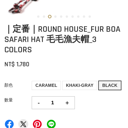
｜定番｜ROUND HOUSE_FUR BOA
SAFARI HAT 毛毛漁夫帽_3
COLORS
NT$ 1,780
顏色
CARAMEL
KHAKI-GRAY
BLACK
數量
-
+