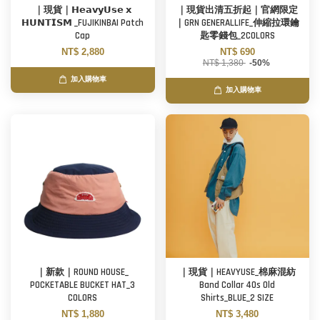
｜現貨｜𝗛𝗲𝗮𝘃𝘆𝗨𝘀𝗲 𝘅
｜現貨出清五折起｜官網限定
𝗛𝗨𝗡𝗧𝗜𝗦𝗠 _FUJIKINBAI Patch
｜GRN GENERALLIFE_伸縮拉環鑰
Cap
匙零錢包_2COLORS
NT$ 2,880
NT$ 690
NT$ 1,380
-50%
加入購物車
加入購物車
｜新款｜ROUND HOUSE_
｜現貨｜HEAVYUSE_棉麻混紡
POCKETABLE BUCKET HAT_3
Band Collar 40s Old
COLORS
Shirts_BLUE_2 SIZE
NT$ 1,880
NT$ 3,480