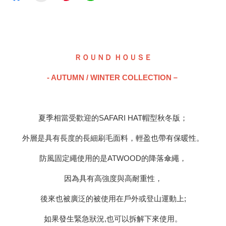
ＲＯＵＮＤ ＨＯＵＳＥ
- AUTUMN / WINTER COLLECTION－
夏季相當受歡迎的SAFARI HAT帽型秋冬版；
外層是具有長度的長細刷毛面料，輕盈也帶有保暖性。
防風固定繩使用的是ATWOOD的降落傘繩，
因為具有高強度與高耐重性，
後來也被廣泛的被使用在戶外或登山運動上;
如果發生緊急狀況,也可以拆解下來使用。