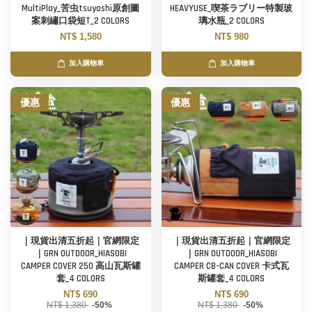
MultiPlay_苦虫tsuyoshi原創圖
HEAVYUSE_喫茶ラブリー特製玻
案刺繡口袋短T_2 COLORS
璃水瓶_2 COLORS
NT$ 1,580
NT$ 980
加入購物車
加入購物車
優惠
優惠
｜現貨出清五折起｜官網限定
｜現貨出清五折起｜官網限定
｜GRN OUTDOOR_HIASOBI
｜GRN OUTDOOR_HIASOBI
CAMPER COVER 250 高山瓦斯罐
CAMPER CB-CAN COVER 卡式瓦
套_4 COLORS
斯罐套_4 COLORS
NT$ 690
NT$ 690
NT$ 1,380
-50%
NT$ 1,380
-50%