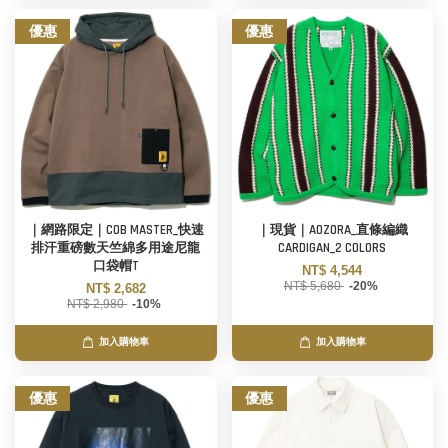
優惠
優惠
｜網路限定｜COB MASTER_快速
｜現貨｜AOZORA_直條編織
排汗重磅數天竺綿多用途尼龍
CARDIGAN_2 COLORS
口袋帽T
NT$ 4,544
NT$ 5,680
-20%
NT$ 2,682
NT$ 2,980
-10%
加入購物車
加入購物車
優惠
優惠