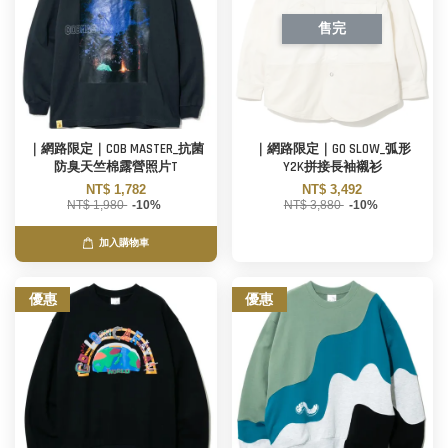
售完
｜網路限定｜COB MASTER_抗菌
｜網路限定｜GO SLOW_弧形
防臭天竺棉露營照片T
Y2K拼接長袖襯衫
NT$ 1,782
NT$ 3,492
NT$ 1,980
-10%
NT$ 3,880
-10%
加入購物車
優惠
優惠