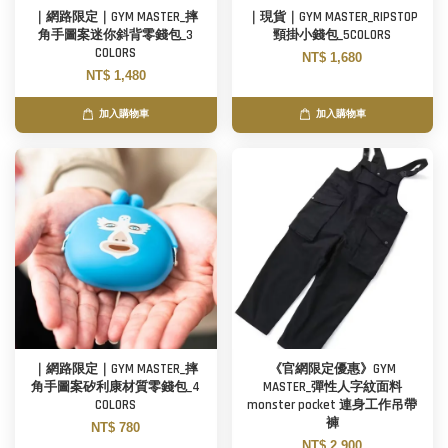
｜網路限定｜GYM MASTER_摔
｜現貨｜GYM MASTER_RIPSTOP
角手圖案迷你斜背零錢包_3
頸掛小錢包_5COLORS
COLORS
NT$ 1,680
NT$ 1,480
加入購物車
加入購物車
｜網路限定｜GYM MASTER_摔
《官網限定優惠》GYM
角手圖案矽利康材質零錢包_4
MASTER_彈性人字紋面料
COLORS
monster pocket 連身工作吊帶
褲
NT$ 780
NT$ 2,900