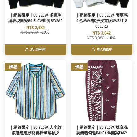
｜網路限定｜GO SLOW_多種刺
｜網路限定｜GO SLOW_奢華感
繡表現圖案GO SLOW世界SWEAT
4色WAVE狀拼接寬版SWEAT_2
COLORS
NT$ 2,682
NT$ 2,980
-10%
NT$ 3,042
NT$ 3,380
-10%
加入購物車
加入購物車
優惠
優惠
｜網路限定｜GO SLOW_人字紋
｜網路限定｜GO SLOW_棉麻混
滾邊泡泡紗材質棒球襯衫_2
紡無霸勾蜓BANDANA圖案EASY