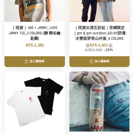
｜現貨｜ WD × JIMNY_ LOVE
｜現貨出清五折起｜官網限定
JIMNY TEE_3 COLORS (贈 聯名鑰
｜grn & grn outdoor_60/40防潑
匙圈)
水雙面穿登山外套_4 COLORS
NT$ 2,380
從
NT$ 4,403
起
NT$ 5,180
-15%
加入購物車
加入購物車