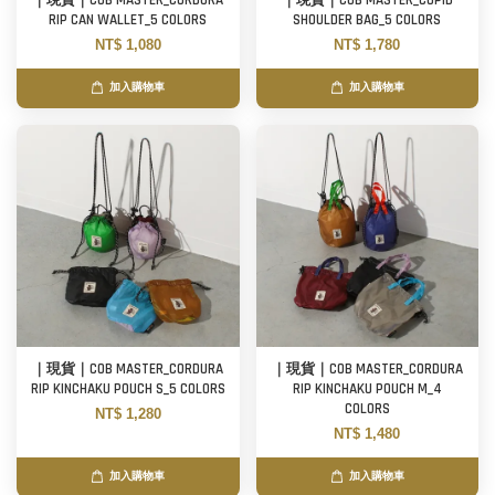
｜現貨｜COB MASTER_CORDURA
｜現貨｜COB MASTER_CUPID
RIP CAN WALLET_5 COLORS
SHOULDER BAG_5 COLORS
NT$ 1,080
NT$ 1,780
加入購物車
加入購物車
｜現貨｜COB MASTER_CORDURA
｜現貨｜COB MASTER_CORDURA
RIP KINCHAKU POUCH S_5 COLORS
RIP KINCHAKU POUCH M_4
COLORS
NT$ 1,280
NT$ 1,480
加入購物車
加入購物車